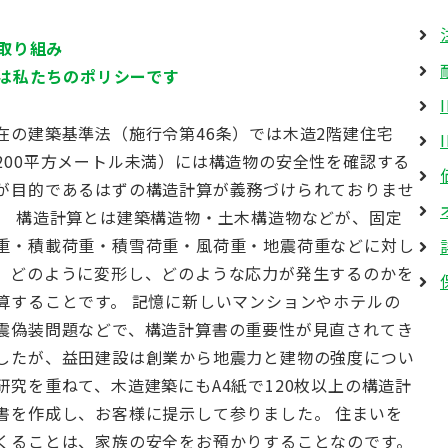
取り組み
は私たちのポリシーです
在の建築基準法（施行令第46条）では木造2階建住宅
200平方メートル未満）には構造物の安全性を確認する
が目的であるはずの構造計算が義務づけられておりませ
。 構造計算とは建築構造物・土木構造物などが、固定
重・積載荷重・積雪荷重・風荷重・地震荷重などに対し
、どのように変形し、どのような応力が発生するのかを
算することです。 記憶に新しいマンションやホテルの
震偽装問題などで、構造計算書の重要性が見直されてき
したが、益田建設は創業から地震力と建物の強度につい
研究を重ねて、木造建築にもA4紙で120枚以上の構造計
書を作成し、お客様に提示して参りました。 住まいを
くることは、家族の安全をお預かりすることなのです。