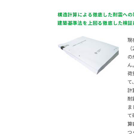
構造計算による徹底した耐震への
建築基準法を上回る徹底した検証
現
（
の
ん
荷
て
計
耐
ま
て
算
つ