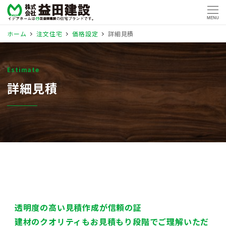
MENU
ホーム
注文住宅
価格設定
詳細見積
Estimate
詳細見積
透明度の高い見積作成が信頼の証
建材のクオリティもお見積もり段階でご理解いただ