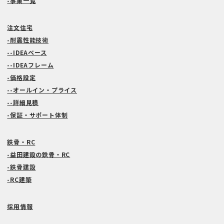
-事業一覧
注文住宅
-耐震性能技術
--IDEAベース
--IDEAフレーム
-価格設定
--オールイン・プライス
--詳細見積
-保証・サポート体制
鉄骨・RC
-益田建設の鉄骨・RC
-鉄骨建設
-RC建築
採用情報