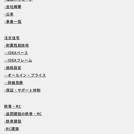
-会社概要
-沿革
-事業一覧
注文住宅
-耐震性能技術
--IDEAベース
--IDEAフレーム
-価格設定
--オールイン・プライス
--詳細見積
-保証・サポート体制
鉄骨・RC
-益田建設の鉄骨・RC
-鉄骨建設
-RC建築